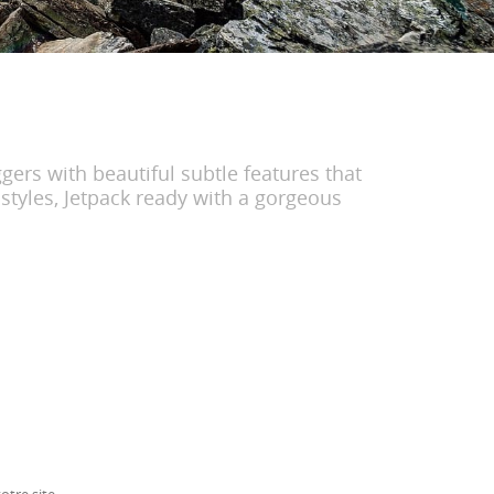
ers with beautiful subtle features that
styles, Jetpack ready with a gorgeous
otre site