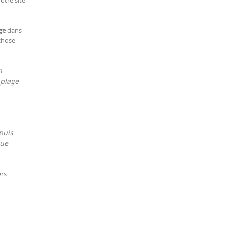
ge
dans
 chose
n
 plage
puis
que
ers