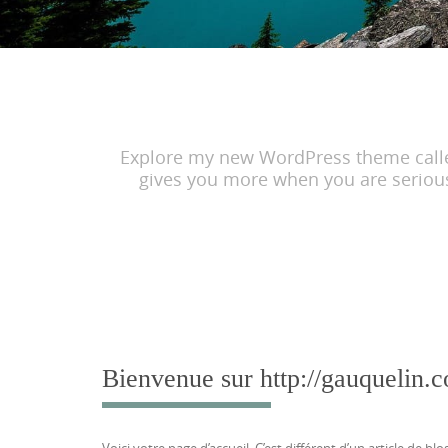
Explore my new WordPress theme called 
gives you more when you are serious 
Bienvenue sur http://gauquelin.
Voici votre page d’accueil. C’est différent d’un article de b