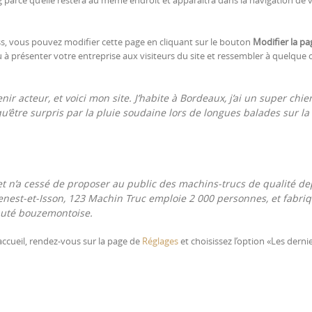
ess, vous pouvez modifier cette page en cliquant sur le bouton
Modifier la pa
ou à présenter votre entreprise aux visiteurs du site et ressembler à quelque
ir acteur, et voici mon site. J’habite à Bordeaux, j’ai un super chie
qu’être surpris par la pluie soudaine lors de longues balades sur la
et n’a cessé de proposer au public des machins-trucs de qualité de
nest-et-Isson, 123 Machin Truc emploie 2 000 personnes, et fabri
auté bouzemontoise.
’accueil, rendez-vous sur la page de
Réglages
et choisissez l’option «Les derni