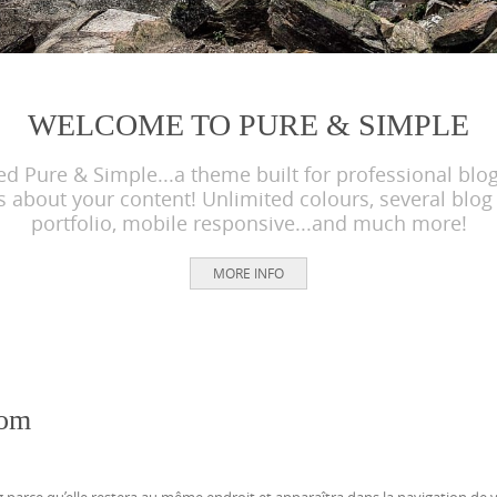
WELCOME TO PURE & SIMPLE
Pure & Simple...a theme built for professional blogg
about your content! Unlimited colours, several blog 
portfolio, mobile responsive...and much more!
MORE INFO
com
log parce qu’elle restera au même endroit et apparaîtra dans la navigation de v